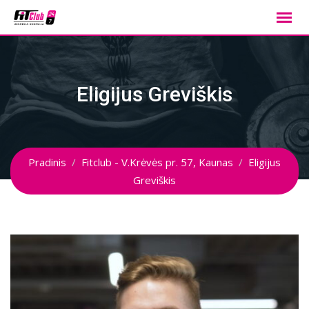
Skip
to
content
Eligijus Greviškis
Pradinis
Fitclub - V.Krėvės pr. 57, Kaunas
Eligijus
Greviškis